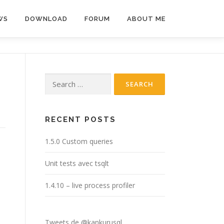
WS
DOWNLOAD
FORUM
ABOUT ME
Search
for:
RECENT POSTS
1.5.0 Custom queries
Unit tests avec tsqlt
1.4.10 – live process profiler
Tweets de @kankurusql